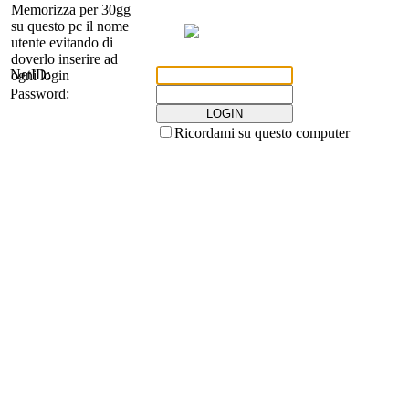
Memorizza per 30gg
su questo pc il nome
utente evitando di
doverlo inserire ad
N
etID:
ogni login
P
assword:
Ricordami su questo computer